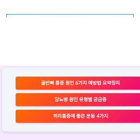
http://m.coupang.com
광고
콘서트 쿠팡 가볍고 간편하게
즐기는 빛
파티 필수템 콘서트, 쿠팡에서 저
렴한 가격으로 이벤트 분위기 UP!
https://nol.yanolja.com
광고
콘서트 NOLDAY 혜택 공연전
시 ~55% 할인
매일 오전 10시, NOL 티켓 4종 선
골반뼈 통증 원인 6가지 예방법 요약정리
착순 쿠폰 증정! 지금 바로 확인하
세요!
당뇨병 원인 유형별 궁금증
허리통증에 좋은 운동 4가지