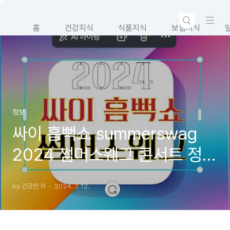
본문 바로가기
홈
건강지식
식품지식
보험지식
정보
싸이 흠뻑쇼 summerswag
2024 썸머스웨그 콘서트 정보
한곳에!
by 건강한 자
2024. 7. 12.