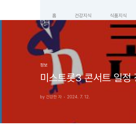
본문 바로가기
홈
건강지식
식품지식
정보
미스트롯3 콘서트 일정
by 건강한 자
2024. 7. 12.