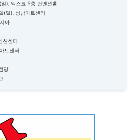
9일(일), 엑스코 5층 컨벤션홀
 16일(일), 성남아트센터
벤시아
중컨벤션센터
백령아트센터
의전당
관