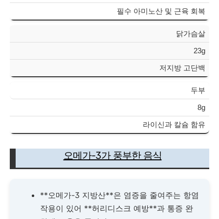
필수 아미노산 및 근육 회복
닭가슴살
23g
저지방 고단백
두부
8g
라이신과 칼슘 함유
오메가-3가 풍부한 음식
**오메가-3 지방산**은 염증을 줄여주는 항염
작용이 있어 **허리디스크 예방**과 통증 완