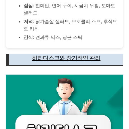
점심
: 현미밥, 연어 구이, 시금치 무침, 토마토
샐러드
저녁
: 닭가슴살 샐러드, 브로콜리 스프, 후식으
로 키위
간식
: 견과류 믹스, 당근 스틱
허리디스크와 장기적인 관리