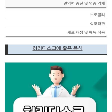
면역력 증진 및 염증 억제
브로콜리
설포라판
세포 재생 및 해독 작용
허리디스크에 좋은 음식