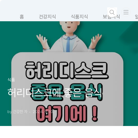
본문 바로가기
홈
건강지식
식품지식
보험지식
식품
허리디스크에 좋은 음식
by 건강한 자
2024. 9. 10.