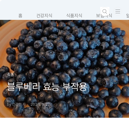
본문 바로가기
홈
건강지식
식품지식
보험지식
식품
블루베리 효능 부작용
by 건강한 자
2024. 9. 22.