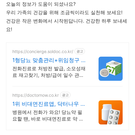
오늘의 정보가 도움이 되셨나요?
우리 가족의 건강을 위해 조금씩이라도 실천해 보세요!
건강은 작은 변화에서 시작된답니다. 건강한 하루 보내세
요!
https://concierge.soldoc.co.kr/
광고
1형당뇨 맞춤관리+위임청구 재
처방 주기 무료알림
전화진료로 처방전 발급, 소모성재
료 재고찾기, 처방/급여 일수 관리
도와드립니다.
https://doctornow.co.kr
광고
1위 비대면진료앱, 닥터나우 앱
다운로드 800만 돌파!
병원에서 전화가 와요! 당뇨약 필
요할 땐, 바로 비대면진료로 약 처
방받으세요!