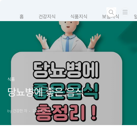
본문 바로가기
홈
건강지식
식품지식
보험지식
식품
당뇨병에 좋은 음식
by 건강한 자
2024. 9. 9.