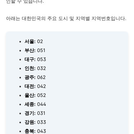
인할 수 있습니다.
아래는 대한민국의 주요 도시 및 지역별 지역번호입니다.
서울:
02
부산:
051
대구:
053
인천:
032
광주:
062
대전:
042
울산:
052
세종:
044
경기:
031
강원:
033
충북:
043