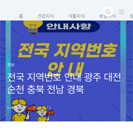
본문 바로가기
홈
건강지식
식품지식
보험지식
정보
전국 지역번호 안내 광주 대전
순천 충북 전남 경북
by 건강한 자
2024. 7. 13.