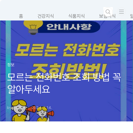
본문 바로가기
홈
건강지식
식품지식
보험지식
정보
모르는 전화번호 조회 방법 꼭
알아두세요
by 건강한 자
2024. 7. 14.