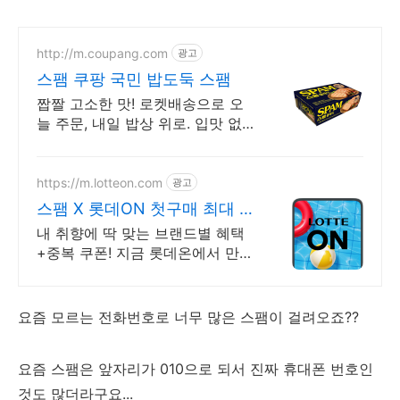
http://m.coupang.com
광고
스팸 쿠팡 국민 밥도둑 스팸
짭짤 고소한 맛! 로켓배송으로 오
늘 주문, 내일 밥상 위로. 입맛 없을
때, 반찬 없을 때 정답! 볶음밥, 찌
개 어디든 활용 만점.
https://m.lotteon.com
광고
스팸 X 롯데ON 첫구매 최대 5
천원 혜택!
내 취향에 딱 맞는 브랜드별 혜택
+중복 쿠폰! 지금 롯데온에서 만나
보세요!
요즘 모르는 전화번호로 너무 많은 스팸이 걸려오죠??
요즘 스팸은 앞자리가 010으로 되서 진짜 휴대폰 번호인
것도 많더라구요...