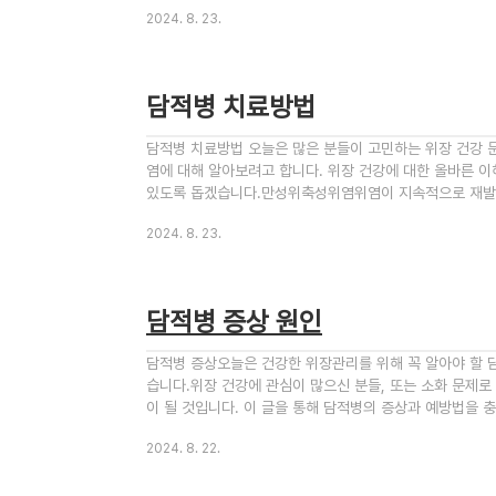
2024. 8. 23.
운동이나, 잘못된 자세로 인해 가슴 근육이나 갈비뼈에 부담
늑연골염은 갈비뼈와 흉골 사이에 염증을 일으켜 가슴 통
문제의 원인 및 관리 방법근육 긴장: 진통제 복용과 물리치
과 전문가 상..
담적병 치료방법
담적병 치료방법 오늘은 많은 분들이 고민하는 위장 건강 
염에 대해 알아보려고 합니다. 위장 건강에 대한 올바른 이
있도록 돕겠습니다.만성위축성위염위염이 지속적으로 재발하
을 견디지 못하게 됩니다. 이로 인해 만성위축성위염이 발생
2024. 8. 23.
의 불편함, 통증 등을 유발합니다. 이러한 증상은 건강한 
쉽습니다.특히 만성 소화 불량을 겪는 경우, 일시적인 소
만, 이는 질환을 악화시킬 수 있습니다. 만성위축성위염을
전할 수 있으며, 이는..
담적병 증상 원인
담적병 증상오늘은 건강한 위장관리를 위해 꼭 알아야 할 
습니다.위장 건강에 관심이 많으신 분들, 또는 소화 문제로
이 될 것입니다. 이 글을 통해 담적병의 증상과 예방법을 
한 일상을 이어가시길 바랍니다. 담적병 자가진단: 나도 
2024. 8. 22.
진단 체크리스트를 통해 자신의 상태를 점검해 보세요. 증
의 상담을 받아보는 것이 중요합니다.담적병 증상담적병 