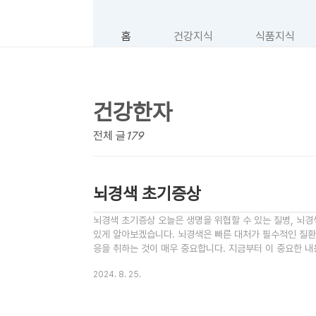
본문 바로가기
홈
건강지식
식품지식
건강한자
전체 글
179
뇌경색 초기증상
뇌경색 초기증상 오늘은 생명을 위협할 수 있는 질병, 뇌경
있게 알아보겠습니다. 뇌경색은 빠른 대처가 필수적인 질환
응을 취하는 것이 매우 중요합니다. 지금부터 이 중요한 
색의 골든타임뇌경색이 발생하면 골든타임 내에 치료를 받
2024. 8. 25.
약 190만 개씩 손상되며, 이를 회복하지 못할 경우 심각한
이 나타났을 때 최대한 빠르게 응급실로 이동하여 적절한 
치료 방법예후4시간 30분 이내혈전용해제 투여후유증 없이 