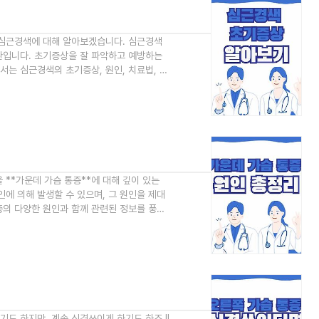
심근경색에 대해 알아보겠습니다. 심근경색
환입니다. 초기증상을 잘 파악하고 예방하는
는 심근경색의 초기증상, 원인, 치료법, 예
심근경색의 초기증상은 흔히 다른 질환과 헷
게 대처할 수 있습니다. 다음은 심근경색의 대
환 장애로 뒷목에 통증이 발생할 수 있습니
과 청색증: 심한 가슴 통증과 함께 얼굴이
 **가운데 가슴 통증**에 대해 깊이 있는
인에 의해 발생할 수 있으며, 그 원인을 제대
증의 다양한 원인과 함께 관련된 정보를 풍성
의 원인가운데 가슴 통증의 흔한 원인 중 하나
질환이 가슴 통증을 유발할 수 있습니다. 폐 질
 나타나며, 기침과 가래, 호흡곤란과 같은
깊은 숨을 들이쉴 때마다 통증이 악화될 수..
도 하지만, 계속 신경쓰이게 하기도 하죠 !!