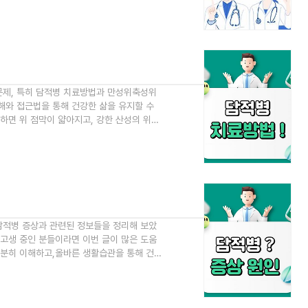
이 가면서 통증이 발생할 수 있습니다. 특히
증을 유발하는 대표적인 질환입니다.근골격계
료가 효과적입니다.갈비뼈 골절: 충분한 휴식
문제, 특히 담적병 치료방법과 만성위축성위
해와 접근법을 통해 건강한 삶을 유지할 수
면 위 점막이 얇아지고, 강한 산성의 위산
할 수 있는데, 이는 만성 소화 불량, 상복부
사람에게도 나타날 수 있으므로 쉽게 간과되기
화제 복용으로 상황을 개선하려는 시도가 많지
 적절히 치료하지 않으면 장상피화생으로 발
담적병 증상과 관련된 정보들을 정리해 보았
 고생 중인 분들이라면 이번 글이 많은 도움
충분히 이해하고,올바른 생활습관을 통해 건강
혹시 담적병?담적병이 의심된다면, 아래 자가
상이 복합적으로 나타날 경우, 반드시 전문가
증상체크 여부명치와 배꼽 사이가 딱딱하게 만