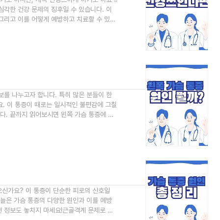
심각한 건강 문제의 징후일 수 있습니다. 이
그리고 이를 어떻게 예방하고 치료할 수 있는
 고통대상포진은 수두 바이러스가 신경을 따
 특정 부위, 특히 오른쪽 신경에 잠복해 있
포진은 면역력이 약해진 상황에서 더 쉽게 발
발진이 나타나기 전에 통증이 먼저 시작될 수
보를 나누고자 합니다. 특히 많은 분들이 한
요. 이 통증이 때로는 일시적인 불편감에 그칠
니다. 끝까지 읽어보시면 왼쪽 가슴 통증에 대
대응이 필요한 왼쪽 가슴 통증가장 위험한 왼쪽
혈관이 급격히 좁아지거나 막혀 심장 기능이
니다. 이러한 통증은 주로 왼쪽 팔과 어깨,
 동반될 수 있습니다. 심근경색이 의심된다면
으신가요? 이 통증이 단순한 피로의 신호일
오늘은 가슴 통증의 다양한 원인과 이를 예방
떤 정보도 놓치지 마세요!근골격계 문제로 인
 중 하나입니다. 스포츠 활동 중 과도한 회전