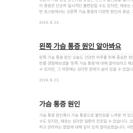
이 통증은 단순히 일시적인 불편감일 수도 있지만, 때로는 
번 포스팅에서는 오른쪽 가슴 통증의 다양한 원인과 증상, 
지에 대해 알아보겠습니다. 대상포진: 신경을 따라 퍼지는
2024. 8. 23.
라 재활성화되면서 발생하는 질환입니다. 바이러스가 가슴의
다가 재발하게 되면 심한 통증과 발진을 유발합니다. 대상
생하며, 항바이러스제를 통해 치료할 수 있습니다. 하지만 
있어 진단이 ..
왼쪽 가슴 통증 원인 알아봐요
왼쪽 가슴 통증 원인 오늘도 건강한 하루를 위해 중요한 정
번쯤 경험해보셨을 ‘왼쪽 가슴 통증’에 대해 알아보려고 해
수 있지만, 그 이면에는 심각한 문제가 숨어 있을 수 있습
해 더 많은 이해를 하게 되실 거예요. 심근경색: 신속한 
2024. 8. 23.
가슴 통증의 원인 중 하나는 심근경색입니다. 심근경색은 
손상되는 질환으로, 지속적이고 점점 심해지는 통증이 특징입
턱까지 방사되며, 경우에 따라 구토나 식은땀 같은 증상이
..
가슴 통증 원인
가슴 통증 원인혹시 가슴 통증으로 불안감을 느껴본 적 있
수도 있지만, 때로는 심각한 질환의 전조일 수 있습니다. 
하고 관리하는 방법에 대해 깊이 있게 알아보겠습니다. 어
한 가슴 통증먼저, 근골격계 문제는 가슴 통증의 흔한 원인