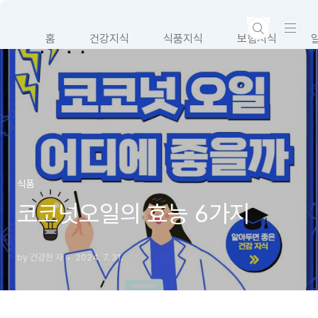
본문 바로가기
홈
건강지식
식품지식
보험지식
식품
코코넛오일의 효능 6가지
by 건강한 자
2024. 7. 31.