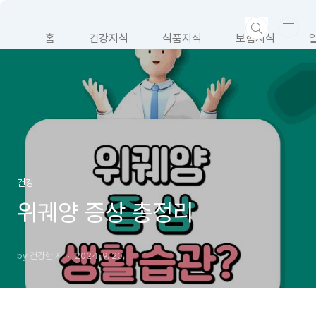
본문 바로가기
홈
건강지식
식품지식
보험지식
건강
위궤양 증상 총정리
by 건강한 자
2024. 9. 20.