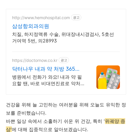
http://www.hemohospital.com
광고
삼성항외과의원
치질, 하지정맥류 수술, 위대장내시경검사, 5호선
거여역 5번, 의28993
https://doctornow.co.kr
광고
닥터나우 내과 약 처방 365일
24시간 진료가능
병원에서 전화가 와요! 내과 약 필
요할 땐, 바로 비대면진료로 약처
방 받으세요
건강을 위해 늘 고민하는 여러분을 위해 오늘도 유익한 정
보를 준비했습니다.
바쁜 일상 속에서 소홀하기 쉬운 위 건강, 특히 '
위궤양 증
상'
에 대해 집중적으로 알아보겠습니다.