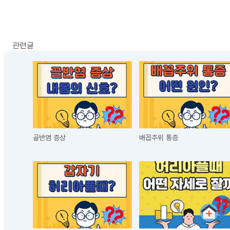
관련글
골반염 증상
배꼽주위 통증