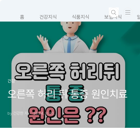
본문 바로가기
홈
건강지식
식품지식
보험지식
건강
오른쪽 허리 뒤 통증 원인치료
by 건강한 자
2024. 9. 10.