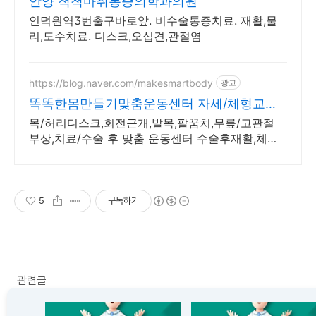
안양 척척마취통증의학과의원
인덕원역3번출구바로앞. 비수술통증치료. 재활,물
리,도수치료. 디스크,오십견,관절염
https://blog.naver.com/makesmartbody
광고
똑똑한몸만들기맞춤운동센터 자세/체형교정,
재활운동 전문
목/허리디스크,회전근개,발목,팔꿈치,무릎/고관절
부상,치료/수술 후 맞춤 운동센터 수술후재활,체형
불균형으로인한통증관리,선수컨디셔닝,1:1맞춤 개별
운동 전문센터
5
구독하기
관련글