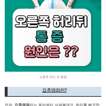
오른쪽 허리 뒤 통증
요추염좌란?
먼저,
요추염좌
라는 용어부터 살펴볼게요. 허리를 삐끗한