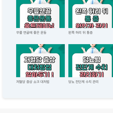
무릎 연골에 좋은 운동
왼쪽 허리 뒤 통증
저혈당 증상 쇼크 대처법
당뇨 전단계 수치 관리