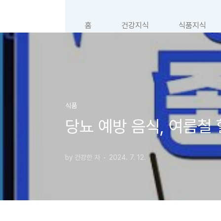
본문 바로가기
홈
건강지식
식품지식
식품
당뇨 예방 음식, 여름철 
by 건강한 자
2024. 7. 12.