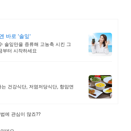
 바로 '솔잎'
수 솔잎만을 증류해 고농축 시킨 그
지금부터 시작하세요
하는 건강식단, 저염저당식단, 항암면
법에 관심이 많죠??