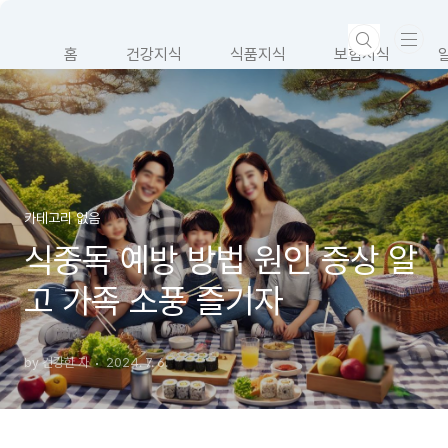
본문 바로가기
홈
건강지식
식품지식
보험지식
카테고리 없음
식중독 예방 방법 원인 증상 알
고 가족 소풍 즐기자
by 건강한 자
2024. 7. 6.