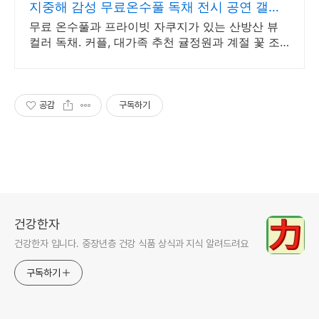
지중해 감성 무료온수풀 독채 전시 공연 갤러
리 문화공간
무료 온수풀과 프라이빗 자쿠지가 있는 산방산 뷰
컬러 독채. 커플, 대가족 추천 귤정원과 계절 꽃 조
경 산책, 호텔급 침구로 푹 쉬는 제주 감성 빌리지
독채.
공감
구독하기
건강한자
건강한자 입니다. 중장년층 건강 식품 상식과 지식 알려드려요
구독하기